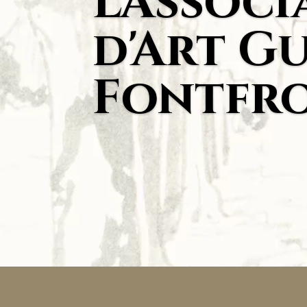
L'Assoc
d'Art Gu
Fontfro