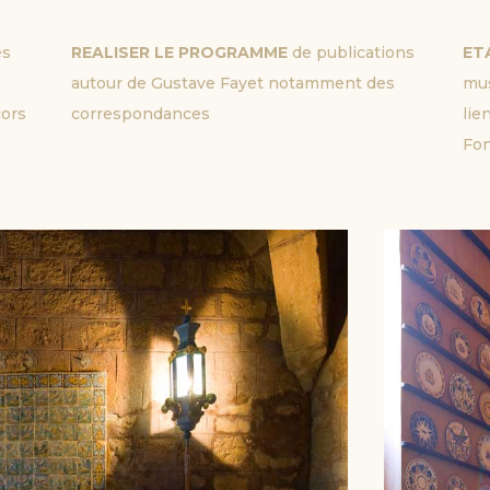
es
REALISER LE PROGRAMME 
de publications
ET
autour de Gustave Fayet notamment des
mus
cors
correspondances
lie
Fon