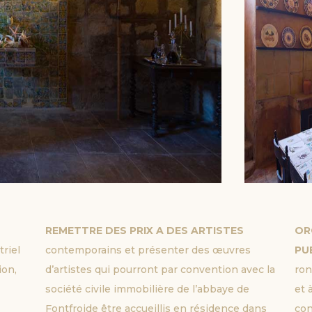
REMETTRE DES PRIX A DES ARTISTES 
OR
riel 
contemporains et présenter des œuvres 
PU
on, 
d’artistes qui pourront par convention avec la 
ron
société civile immobilière de l’abbaye de 
et 
Fontfroide être accueillis 
en résidence dans 
con