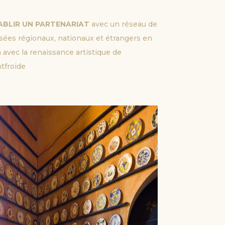
ABLIR UN PARTENARIAT 
avec un réseau de
ées régionaux, nationaux et étrangers en
n avec la renaissance artistique de
tfroide