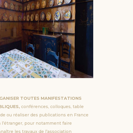
GANISER TOUTES MANIFESTATIONS 
BLIQUES, 
conférences, colloques, table
de ou réaliser des publications en France
à l’étranger, pour notamment faire
naître les travaux de l’association