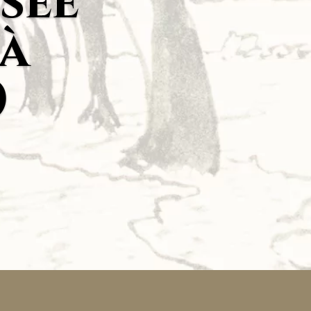
sée
 à
)