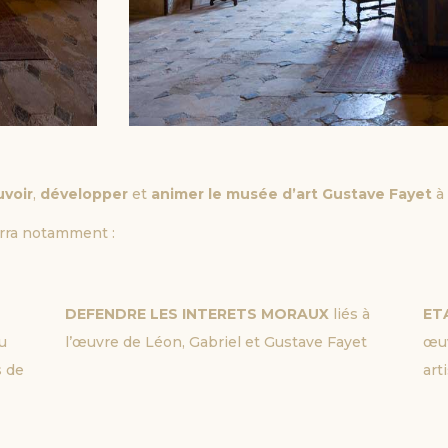
voir
,
développer
et
animer le musée d’art Gustave Fayet
rra notamment :
DEFENDRE LES INTERETS MORAUX
liés à
ET
du
l’œuvre de Léon, Gabriel et Gustave Fayet
œuv
s de
art