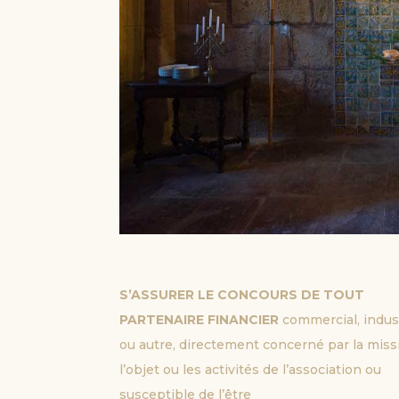
S’ASSURER LE CONCOURS DE TOUT 
PARTENAIRE FINANCIER 
commercial, indust
ou autre, directement concerné par la missi
l’objet ou les activités de l’association ou 
susceptible de l’être