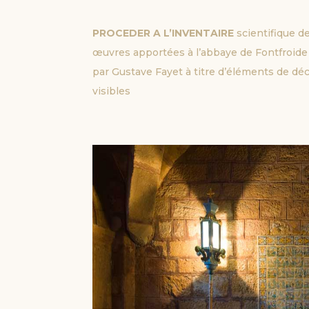
PROCEDER A L’INVENTAIRE 
scientifique d
œuvres apportées à l’abbaye de Fontfroide
par Gustave Fayet à titre d’éléments de dé
visibles