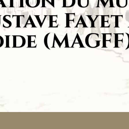
iation du Mu
stave Fayet
ide (MAGFF