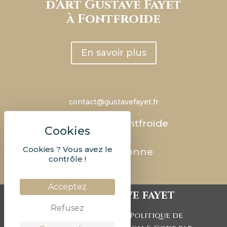
d’Art Gustave Fayet
à Fontfroide
En savoir plus
contact@gustavefayet.fr
Abbaye de Fontfroide
RD 613
Cookies ? Vous avez le
11100 Narbonne
contrôle !
Acceptez
©2023 Gustave fayet
Refusez
|
Mentions légales
Politique de