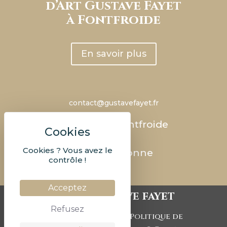
d’Art Gustave Fayet
à Fontfroide
En savoir plus
contact@gustavefayet.fr
Abbaye de Fontfroide
RD 613
Cookies ? Vous avez le
11100 Narbonne
contrôle !
Acceptez
©2023 Gustave fayet
Refusez
|
Mentions légales
Politique de