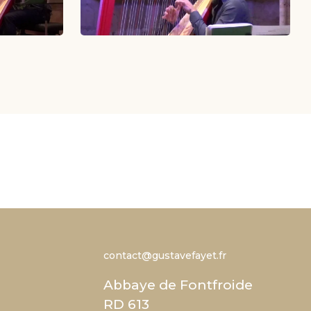
contact@gustavefayet.fr
Abbaye de Fontfroide
RD 613