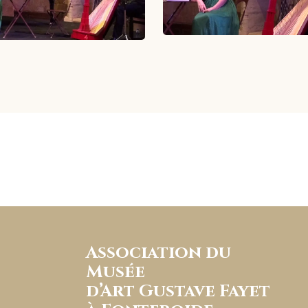
Association du
Musée
d’Art Gustave Fayet