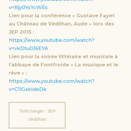
v=Rjy0YsYcWEs
Lien pour la conférence « Gustave Fayet
au Château de Védilhan, Aude » lors des
JEP 2015 :
https://www.youtube.com/watch?
v=vkDtu0J6EYA
Lien pour la soirée littéraire et musicale à
l’abbaye de Fontfroide « La musique et le
rêve » :
https://www.youtube.com/watch?
v=C11GxkIdeDk
Télécharger : JEP
Védilhan